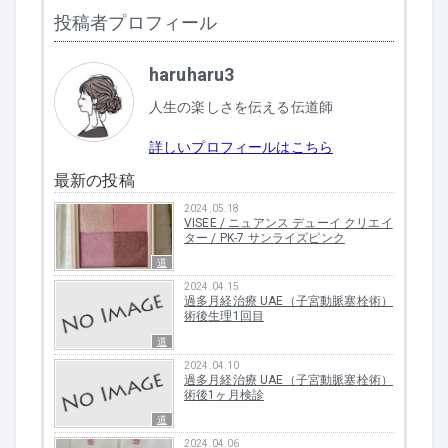
投稿者プロフィール
haruharu3
人生の楽しさを伝える伝道師
詳しいプロフィールはこちら
最新の投稿
2024.05.18
VISEE / ニュアンス デューイ クリエイ
ター / PK-7 サンライズピンク
道
2024.04.15
過多月経治療 UAE（子宮動脈塞栓術）
術後生理1回目
道
2024.04.10
過多月経治療 UAE（子宮動脈塞栓術）
術後1ヶ月検診
道
2024.04.06