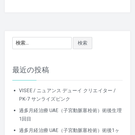
ビ
ゲ
ー
シ
検
索:
ョ
ン
最近の投稿
VISEE / ニュアンス デューイ クリエイター /
PK-7 サンライズピンク
過多月経治療 UAE（子宮動脈塞栓術）術後生理
1回目
過多月経治療 UAE（子宮動脈塞栓術）術後1ヶ