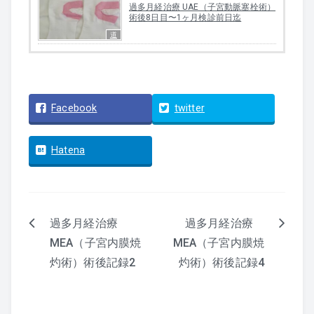
過多月経治療 UAE（子宮動脈塞栓術）
術後8日目〜1ヶ月検診前日迄
道
Facebook
twitter
Hatena
過多月経治療
過多月経治療
投
MEA（子宮内膜焼
MEA（子宮内膜焼
灼術）術後記録2
灼術）術後記録4
稿
ナ