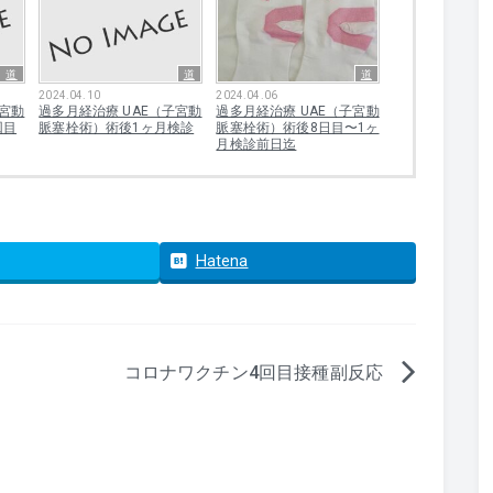
道
道
道
2024.04.10
2024.04.06
子宮動
過多月経治療 UAE（子宮動
過多月経治療 UAE（子宮動
回目
脈塞栓術）術後1ヶ月検診
脈塞栓術）術後8日目〜1ヶ
月検診前日迄
Hatena
コロナワクチン4回目接種副反応