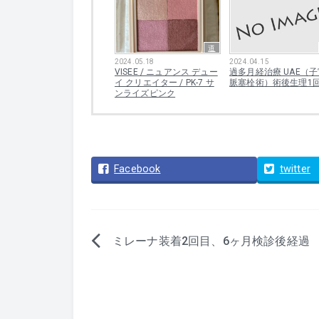
道
2024.05.18
2024.04.15
VISEE / ニュアンス デュー
過多月経治療 UAE（
イ クリエイター / PK-7 サ
脈塞栓術）術後生理1
ンライズピンク
Facebook
twitter
ミレーナ装着2回目、6ヶ月検診後経過
投
稿