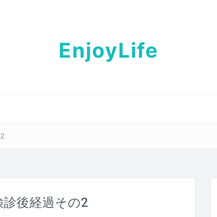
EnjoyLife
2
検診後経過その2