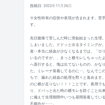
投稿日:
2022年11月26日
※女性特有の症状や表現が含まれます。苦
す。
先日腹痛て苦しんだ時に突如始まった生理
しまいました。ドドッと出るタイミングが
覚‥本当に経血が少なくなるまでは、「ロリ
いるのですが、、きっと横モレしちゃった
へ直行すると、塊は出てないものの、かな
た。ミレーナ装着してるのに‥。なんでこ
ちで、漏れた経血の処理を黙々と進めます
のに横が足りない！！！ことです。夜用で
り、ドバっと出た時の横モレを防ぐこと出
に備えて生理期間中いつも昼間装着してい
不都合が‥‥。