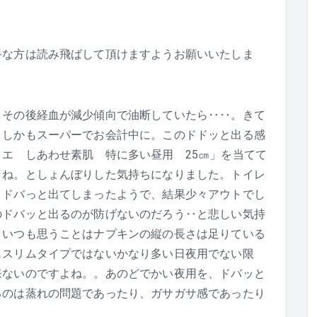
手な方は読み飛ばして頂けますようお願いいたしま
。その後経血が減少傾向で油断していたら‥‥。きて
。しかもスーパーでお会計中に。このドドッと出る感
エ しあわせ素肌 特に多い昼用 25㎝」を当てて
よね。としょんぼりした気持ちになりました。トイレ
りドバっと出てしまったようで、結果少々アウトでし
のドバッと出るのが防げないのだろう‥と悲しい気持
。いつも思うことはナプキンの縦の長さは足りている
もスリムタイプではないかなり多い日夜用でない限
来ないのですよね。。あのどでかい夜用を、ドバッと
るのは蒸れの問題であったり、ガサガサ感であったり