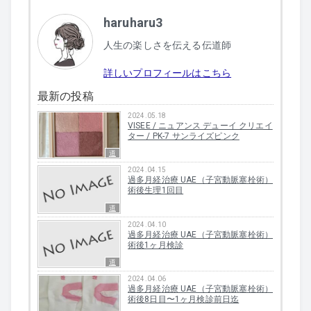
haruharu3
人生の楽しさを伝える伝道師
詳しいプロフィールはこちら
最新の投稿
2024.05.18
VISEE / ニュアンス デューイ クリエイ
ター / PK-7 サンライズピンク
道
2024.04.15
過多月経治療 UAE（子宮動脈塞栓術）
術後生理1回目
道
2024.04.10
過多月経治療 UAE（子宮動脈塞栓術）
術後1ヶ月検診
道
2024.04.06
過多月経治療 UAE（子宮動脈塞栓術）
術後8日目〜1ヶ月検診前日迄