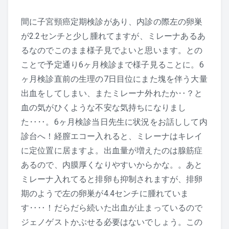
間に子宮頸癌定期検診があり、内診の際左の卵巣
が2.2センチと少し腫れてますが、ミレーナあるあ
るなのでこのまま様子見でよいと思います。との
ことで予定通り6ヶ月検診まで様子見ることに。6
ヶ月検診直前の生理の7日目位にまた塊を伴う大量
出血をしてしまい、またミレーナ外れたか‥？と
血の気がひくような不安な気持ちになりまし
た‥‥。6ヶ月検診当日先生に状況をお話しして内
診台へ！経膣エコー入れると、ミレーナはキレイ
に定位置に居ますよ。出血量が増えたのは腺筋症
あるので、内膜厚くなりやすいからかな。。あと
ミレーナ入れてると排卵も抑制されますが、排卵
期のようで左の卵巣が4.4センチに腫れていま
す‥‥！だらだら続いた出血が止まっているので
ジェノゲストかぶせる必要はないでしょう。この