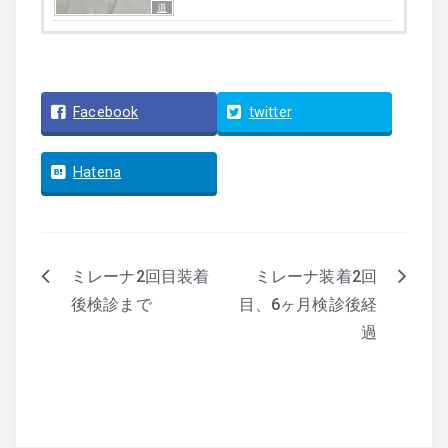
道
Facebook
twitter
Hatena
ミレーナ2回目装着
ミレーナ装着2回
投
後検診まで
目、6ヶ月検診後経
過
稿
ナ
ビ