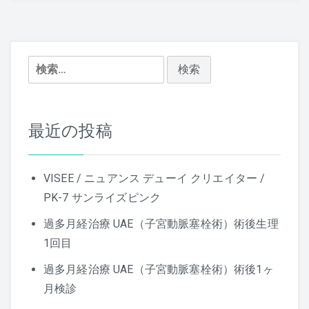
ゲ
ー
シ
検
索:
ョ
ン
最近の投稿
VISEE / ニュアンス デューイ クリエイター /
PK-7 サンライズピンク
過多月経治療 UAE（子宮動脈塞栓術）術後生理
1回目
過多月経治療 UAE（子宮動脈塞栓術）術後1ヶ
月検診