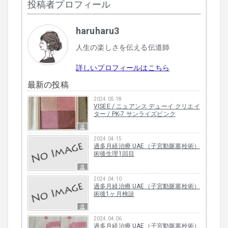
投稿者プロフィール
haruharu3
人生の楽しさを伝える伝道師
詳しいプロフィールはこちら
最新の投稿
2024.05.18
VISEE / ニュアンス デューイ クリエイ
ター / PK-7 サンライズピンク
道
2024.04.15
過多月経治療 UAE（子宮動脈塞栓術）
術後生理1回目
道
2024.04.10
過多月経治療 UAE（子宮動脈塞栓術）
術後1ヶ月検診
道
2024.04.06
過多月経治療 UAE（子宮動脈塞栓術）