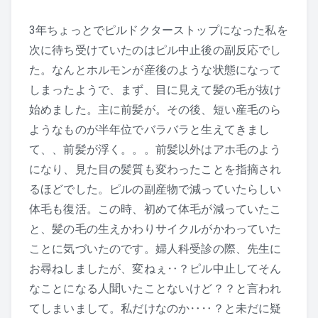
3年ちょっとでピルドクターストップになった私を
次に待ち受けていたのはピル中止後の副反応でし
た。なんとホルモンが産後のような状態になって
しまったようで、まず、目に見えて髪の毛が抜け
始めました。主に前髪が。その後、短い産毛のら
ようなものが半年位でバラバラと生えてきまし
て、、前髪が浮く。。。前髪以外はアホ毛のよう
になり、見た目の髪質も変わったことを指摘され
るほどでした。ピルの副産物で減っていたらしい
体毛も復活。この時、初めて体毛が減っていたこ
と、髪の毛の生えかわりサイクルがかわっていた
ことに気づいたのです。婦人科受診の際、先生に
お尋ねしましたが、変ねぇ‥？ピル中止してそん
なことになる人聞いたことないけど？？と言われ
てしまいまして。私だけなのか‥‥？と未だに疑