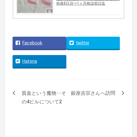
術後8日目〜1ヶ月検診前日迄
道
Facebook
twitter
Hatena
貧血という魔物‥そ
銀座吉宗さんへ訪問
投
の4ピルについて2
稿
ナ