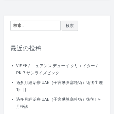
ビ
ゲ
ー
検
シ
索:
ョ
最近の投稿
ン
VISEE / ニュアンス デューイ クリエイター /
PK-7 サンライズピンク
過多月経治療 UAE（子宮動脈塞栓術）術後生理
1回目
過多月経治療 UAE（子宮動脈塞栓術）術後1ヶ
月検診