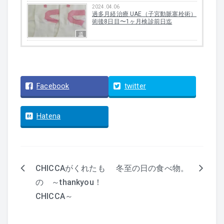
2024.04.06
過多月経治療 UAE（子宮動脈塞栓術）
術後8日目〜1ヶ月検診前日迄
道
Facebook
twitter
Hatena
CHICCAがくれたも
冬至の日の食べ物。
投
の ～thankyou！
CHICCA～
稿
ナ