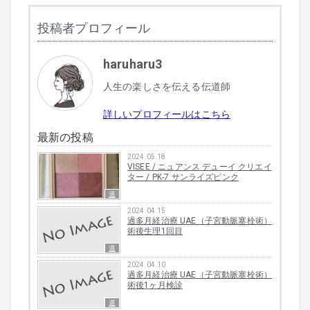
投稿者プロフィール
haruharu3
人生の楽しさを伝える伝道師
詳しいプロフィールはこちら
最新の投稿
2024.05.18
VISEE / ニュアンス デューイ クリエイ
ター / PK-7 サンライズピンク
道
2024.04.15
過多月経治療 UAE（子宮動脈塞栓術）
術後生理1回目
道
2024.04.10
過多月経治療 UAE（子宮動脈塞栓術）
術後1ヶ月検診
道