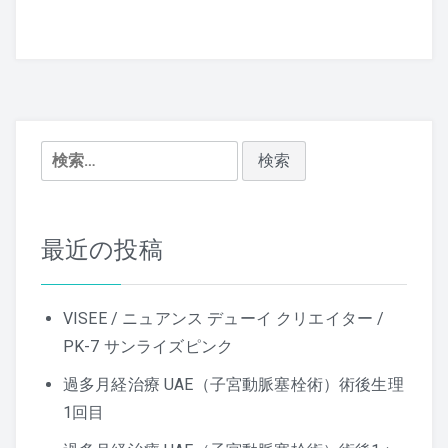
ビ
ゲ
ー
シ
検
索:
ョ
ン
最近の投稿
VISEE / ニュアンス デューイ クリエイター /
PK-7 サンライズピンク
過多月経治療 UAE（子宮動脈塞栓術）術後生理
1回目